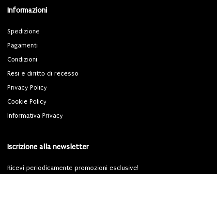
Informazioni
Spedizione
Pagamenti
Condizioni
Resi e diritto di recesso
Privacy Policy
Cookie Policy
Informativa Privacy
Iscrizione alla newsletter
Ricevi periodicamente promozioni esclusive!
Iscriviti
Dichiari di aver letto l'
informativa privacy
ai sensi del Regolamento (UE) 2016/679
(GDPR).