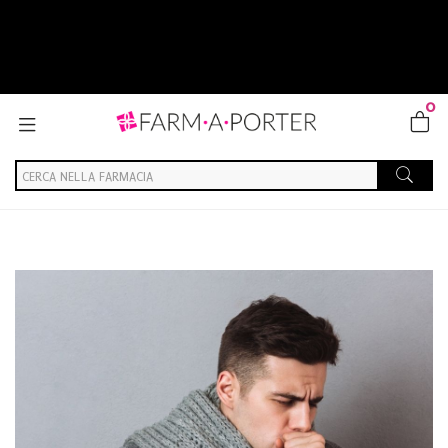
0
Home
Blog
Salute generale
Tosse: cause e rimedi