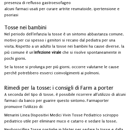
presenza di reflusso gastroesofageo
alcuni farmaci usati per curare artrite reumatoide, ipertensione e
psoriasi
Tosse nei bambini
Nel periodo dell’infanzia la tosse è un sintomo abbastanza comune,
motivo per cui spesso i genitori si recano dal pediatra per una
visita. Rispetto a un adulto la tosse nei bambini ha cause diverse, la
più comune è un’
infezione virale
che si risolve spontaneamente in
pochi giorni.
Se la tosse si prolunga per più giorni, occorre valutarne le cause
perché potrebbero esserci coinvolgimenti ai polmoni.
Rimedi per la tosse: i consigli di Farm a porter
A seconda del tipo di tosse, è possibile ricorrere all’utilizzo di alcuni
farmaci da banco per guarire questo sintomo. Farmaporter
promuove l’utilizzo di:
Menarini Linea Dispositivi Medici Vivin Tosse Pediatrico
sciroppo
pediatrico utile per eliminare muco e catarro e sedare la tosse.
Neoborocillina Tosse
pastiglie in blister per sedare la tosse e dalla