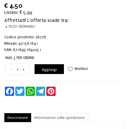
€
4,50
Listino: € 5,99
Affrettati! L'offerta scade tra:
4 PEZZI ORDINABILI
Codice prodotto: 28778
Minsan:
921581841
EAN: 8718951692251
MAX 3 PER ORDINE
Wishlist
-
+
Aggiungi
Facebook
Twitter
WhatsApp
Telegram
Pinterest
Descrizione
Informazioni sulla spedizione