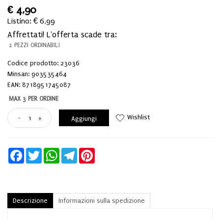
€
4,90
Listino: € 6,99
Affrettati! L'offerta scade tra:
2 PEZZI ORDINABILI
Codice prodotto: 23036
Minsan:
903535464
EAN: 8718951745087
MAX 3 PER ORDINE
Wishlist
-
+
Aggiungi
Facebook
Twitter
WhatsApp
Telegram
Pinterest
Descrizione
Informazioni sulla spedizione