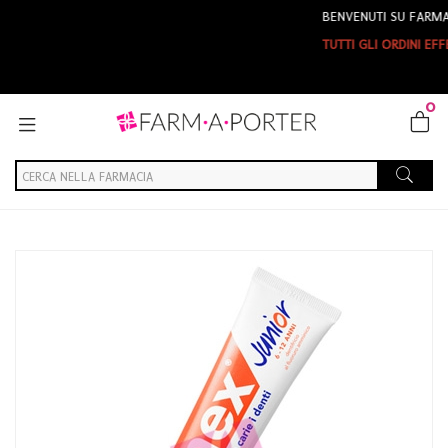
BENVENUTI SU FARMAPORTER
TUTTI GLI ORDINI EFFETTUAT
0
Home
Catalogo
/
Igiene
/
Igiene Orale
elmex Linea Igiene Dentale Quotidiana Dentifricio Junior 6-12 Anni
75 ml