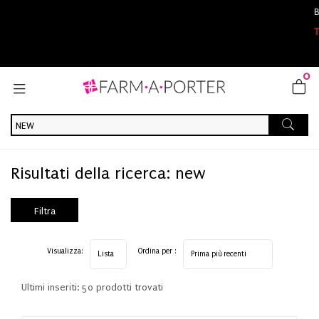
BENVENUT
TUTTI GLI
0
Home
Risultati della ricerca prodotti
new
Risultati della ricerca: new
Filtra
risultati
Visualizza:
Ordina per :
Ultimi inseriti: 50 prodotti trovati