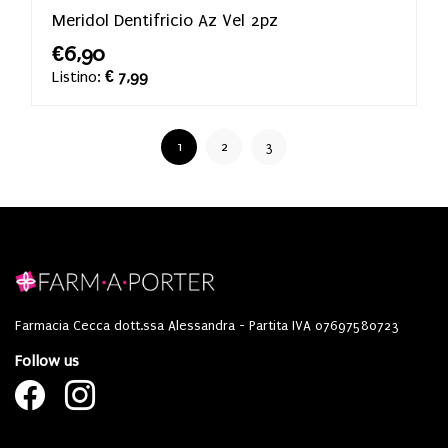
Meridol Dentifricio Az Vel 2pz
€6,90
Listino:
€ 7,99
1
2
3
Farmacia Cecca dott.ssa Alessandra - Partita IVA 07697580723
Follow us