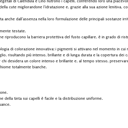
egetali di Calendula e Lino nutrono i capelli, conferendo loro una piacev
ella cute migliorandone l’idratazione e, grazie alla sua azione lenitiva, co
ita anche dall’assenza nella loro formulazione delle principali sostanze irr
amente testate.
riproducono la barriera protettiva del fusto capillare, è in grado di ristrut
ologia di colorazione innovativa: i pigmenti si attivano nel momento in cui 
lio, risultando più intenso, brillante e di lunga durata e la copertura dei c
 chi desidera un colore intenso e brillante e, al tempo stesso, preservare l
e chiome totalmente bianche.
ione.
 della tinta sui capelli è facile e la distribuzione uniforme.
uance.