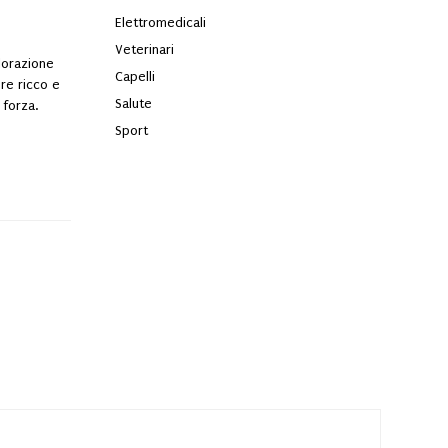
Elettromedicali
Veterinari
olorazione
Capelli
ore ricco e
Salute
 forza.
Sport