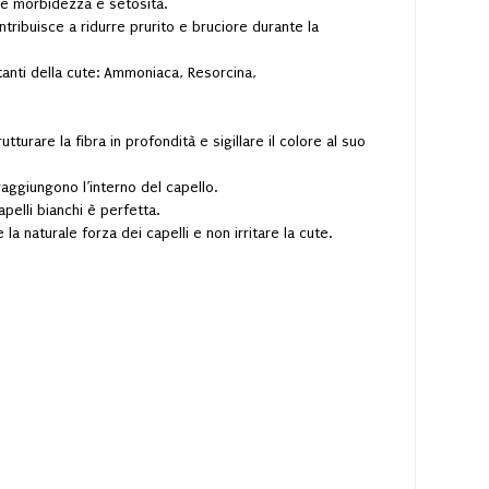
ole morbidezza e setosità.
ntribuisce a ridurre prurito e bruciore durante la
itanti della cute: Ammoniaca, Resorcina,
turare la fibra in profondità e sigillare il colore al suo
raggiungono l’interno del capello.
apelli bianchi è perfetta.
a naturale forza dei capelli e non irritare la cute.