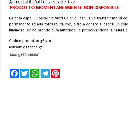
Affrettati! L'offerta scade tra:
PRODOTTO MOMENTANEAMENTE NON DISPONIBILE
La tinta capelli Bioscalin® Nutri Color è l’esclusivo trattamento di c
permanente ad alta tollerabilità che, oltre a donare ai capelli un col
luminoso, se ne prende cura nutrendoli e preservandone la naturale
Codice prodotto: 36910
Minsan:
971011287
MAX 3 PER ORDINE
Facebook
Twitter
WhatsApp
Telegram
Pinterest