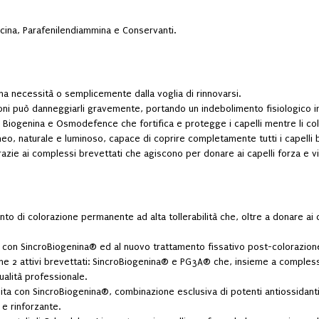
ina, Parafenilendiammina e Conservanti.
una necessità o semplicemente dalla voglia di rinnovarsi.
ioni può danneggiarli gravemente, portando un indebolimento fisiologico 
n Biogenina e Osmodefence che fortifica e protegge i capelli mentre li col
 naturale e luminoso, capace di coprire completamente tutti i capelli b
grazie ai complessi brevettati che agiscono per donare ai capelli forza e vit
mento di colorazione permanente ad alta tollerabilità che, oltre a donare ai
a con SincroBiogenina® ed al nuovo trattamento fissativo post-colorazione
iene 2 attivi brevettati: SincroBiogenina® e PG3A® che, insieme a complessi
ualità professionale.
hita con SincroBiogenina®, combinazione esclusiva di potenti antiossidanti
 e rinforzante.