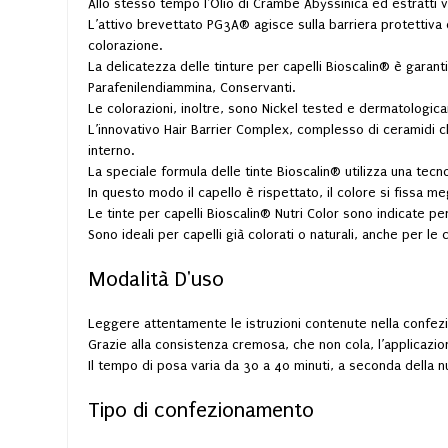
Allo stesso tempo l’Olio di Crambe Abyssinica ed estratti v
L’attivo brevettato PG3A® agisce sulla barriera protettiva d
colorazione.
La delicatezza delle tinture per capelli Bioscalin® è garant
Parafenilendiammina, Conservanti.
Le colorazioni, inoltre, sono Nickel tested e dermatologic
L’innovativo Hair Barrier Complex, complesso di ceramidi che 
interno.
La speciale formula delle tinte Bioscalin® utilizza una tecn
In questo modo il capello è rispettato, il colore si fissa meg
Le tinte per capelli Bioscalin® Nutri Color sono indicate per
Sono ideali per capelli già colorati o naturali, anche per l
Modalità D'uso
Leggere attentamente le istruzioni contenute nella confez
Grazie alla consistenza cremosa, che non cola, l’applicazione
Il tempo di posa varia da 30 a 40 minuti, a seconda della n
Tipo di confezionamento