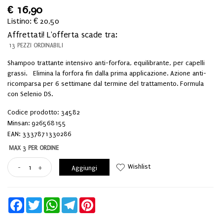
€
16,90
Listino: € 20,50
Affrettati! L'offerta scade tra:
13 PEZZI ORDINABILI
Shampoo trattante intensivo anti-forfora, equilibrante, per capelli
grassi. Elimina la forfora fin dalla prima applicazione. Azione anti-
ricomparsa per 6 settimane dal termine del trattamento. Formula
con Selenio DS.
Codice prodotto: 34582
Minsan:
926568155
EAN: 3337871330286
MAX 3 PER ORDINE
Wishlist
-
+
Aggiungi
Facebook
Twitter
WhatsApp
Telegram
Pinterest