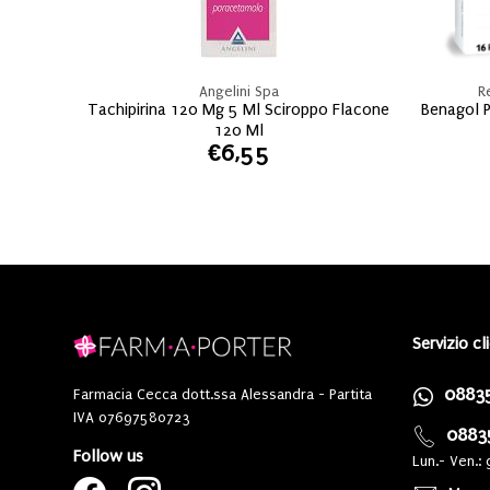
Angelini Spa
R
Tachipirina 120 Mg 5 Ml Sciroppo Flacone
Benagol P
120 Ml
€6,55
Servizio cl
0883
Farmacia Cecca dott.ssa Alessandra - Partita
IVA 07697580723
0883
Follow us
Lun.- Ven.: 