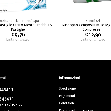
eckitt Benckiser H.(It.) Spa
Sanofi Srl
astiglie Gusto Menta Fredda 16
Buscopan Compositum 10 Mg
Pastiglie
Compresse...
€5,76
€12,90
Listino: €9,40
Listino: €13,90
ienti
Informazioni
Spedizione
543411
Pagamenti
543411
Condizioni
9 - 13 / 15 - 20
Resi e diritto di recesso