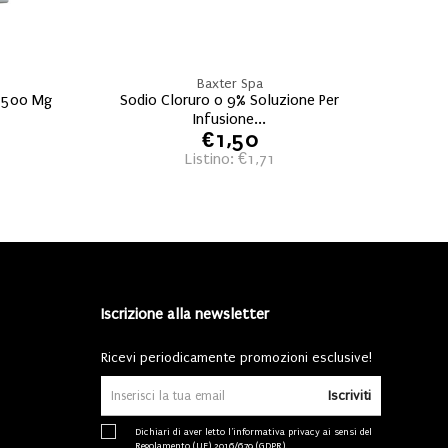
Baxter Spa
 500 Mg
Sodio Cloruro 0 9% Soluzione Per
Infusione...
€1,50
Listino: €1,71
Iscrizione alla newsletter
Ricevi periodicamente promozioni esclusive!
Iscriviti
Dichiari di aver letto l'
informativa privacy
ai sensi del
Regolamento (UE) 2016/679 (GDPR).