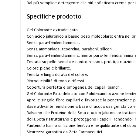
Dal più semplice detergente alla più sofisticata crema per il
Specifiche prodotto
Gel Colorante extradelicato.
Con acido jaluronico a basso peso molecolare: entra nel p
Senza para-fenilendiammina.
Senza ammoniaca, resorcina, parabeni, siliconi.
Senza para-fenilendiammina: niente para-fenilendiammina e
Testata su pelle sensibile contro rossori, prutiti, irritazioni.
Colore pieno e brillante.
Tenuta e lunga durata del colore.
Riproducibilità di tono e riflessi.
Copertura perfetta e omogenea dei capelli bianchi.
Gel Colorante Extradelicato con Polidecanolo: azione lenit
Apre le singole fibre capillari e favorisce la penetrazione 
Base attivante: emulsione a base di acqua ossigenata 20 vol
Balsamo alle Proteine della Seta e Acido Jaluronico: trattame
della Seta ristrutturano e proteggono i capelli, rendendoli mor
Pantenolo hanno un’azione lenitiva e riequilibrante del cuoi
Sicurezza garantita da Zeta Farmaceutici.