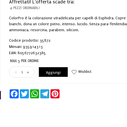
Affrettati! L'offerta scade tra:
4 PEZZI ORDINABILI
ColorPro è la colorazione utradelicata per capelli di Euphidra. Copre i
bianchi, dona un colore pieno, intenso, lucido. Senza para-fenilendi
ammoniaca, resorcina, parabeni, siliconi.
Codice prodotto: 35872
Minsan:
935914313
EAN: 8056772632385
MAX 3 PER ORDINE
Wishlist
-
+
Aggiungi
Facebook
Twitter
WhatsApp
Telegram
Pinterest