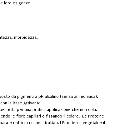
 le loro esigenze.
entezza, morbidezza.
omposto da pigmenti a pH alcalino (senza ammoniaca).
 con la Base Attivante.
 perfetta per una pratica applicazione che non cola.
endo le fibre capillari e fissando il colore. Le Proteine
a e rinforza i capelli trattati. I Fitosteroli vegetali e il