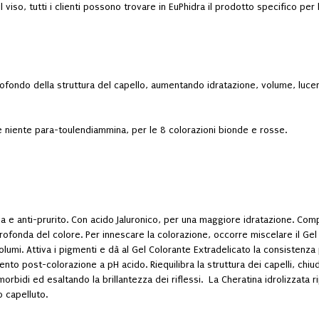
 viso, tutti i clienti possono trovare in EuPhidra il prodotto specifico per
rofondo della struttura del capello, aumentando idratazione, volume, luc
 niente para-toulendiammina, per le 8 colorazioni bionde e rosse.
iva e anti-prurito. Con acido Jaluronico, per una maggiore idratazione. C
profonda del colore. Per innescare la colorazione, occorre miscelare il Gel
umi. Attiva i pigmenti e dà al Gel Colorante Extradelicato la consistenza
nto post-colorazione a pH acido. Riequilibra la struttura dei capelli, chiud
bidi ed esaltando la brillantezza dei riflessi. La Cheratina idrolizzata ripar
o capelluto.