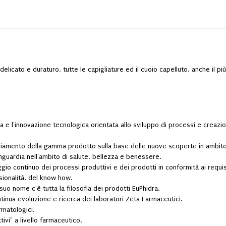
delicato e duraturo, tutte le capigliature ed il cuoio capelluto, anche il pi
 e l'innovazione tecnologica orientata allo sviluppo di processi e creazione
mpliamento della gamma prodotto sulla base delle nuove scoperte in ambito 
guardia nell'ambito di salute, bellezza e benessere.
gio continuo dei processi produttivi e dei prodotti in conformità ai requisit
sionalità, del know how.
 suo nome c'è tutta la filosofia dei prodotti EuPhidra.
 continua evoluzione e ricerca dei laboratori Zeta Farmaceutici.
rmatologici.
tivi" a livello farmaceutico.