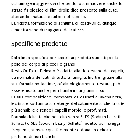
schiumogeni aggressivi che tendono a rimuovere anche lo
strato fisiologico di film idrolipidico presente sulla cute,
alterando i naturali equilibri del capello.
La ridotta formazione di schiuma di RestivOil è, dunque,
dimostrazione di maggiore delicatezza.
Specifiche prodotto
Dalla linea specifica per capelli ai prodotti studiati per la
pelle del corpo di piccoli e grandi.
RestivOil Extra Delicato è adatto alla detersione dei capelli,
da normali a delicati, di tutta la famiglia. Inoltre, grazie alla
sua formula no-lacrime, oftalmologicamente testata, può
essere usato anche per i bambini dai 3 anni in su.
La sua composizione, composta da estratti di avena nera,
lecitina e sodium pca, deterge delicatamente anche la cute
più sensibile e rende i capelli morbidi e profumati.
Formula delicata olio non olio senza SLES (Sodium Laureth
Sulfate) e SLS (Sodium Lauryl Sulfate), adatto per lavaggi
frequenti, si risciacqua facilmente e dona un delicato
profumo di fiori bianchi.