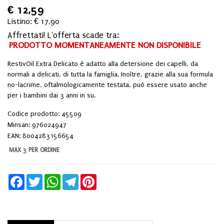
€
12,59
Listino: € 17,90
Affrettati! L'offerta scade tra:
PRODOTTO MOMENTANEAMENTE NON DISPONIBILE
RestivOil Extra Delicato è adatto alla detersione dei capelli, da
normali a delicati, di tutta la famiglia. Inoltre, grazie alla sua formula
no-lacrime, oftalmologicamente testata, può essere usato anche
per i bambini dai 3 anni in su.
Codice prodotto: 45509
Minsan:
976024947
EAN: 8004283156654
MAX 3 PER ORDINE
Facebook
Twitter
WhatsApp
Telegram
Pinterest