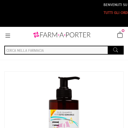
BENVENUTI SU FARMAP
TUTTI GLI ORDINI EFFE
0
Home
Catalogo
/
Cosmesi
/
Capelli
/
Capelli Unisex
RestivOil Linea Lavaggi Frequenti Extra Delicato Olio Shampoo No
Lacrime 400 ml